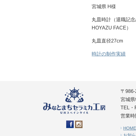
宮城県 H様
丸皿時計（退職記念
HOYAZU FACE）
丸皿直径27cm
時計の制作実績
〒986-
宮城県
TEL・F
営業時間
HOME
お知ら